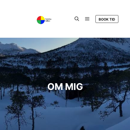
BOOK TID
Hovedmenu
Søg
OM MIG