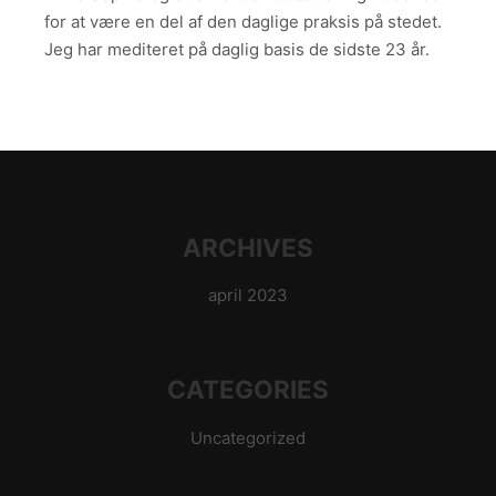
for at være en del af den daglige praksis på stedet.
Jeg har mediteret på daglig basis de sidste 23 år.
ARCHIVES
april 2023
CATEGORIES
Uncategorized